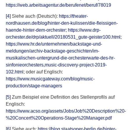
https://web.arbeitsagentur.de/berufenet/beruf/78019
[4]
Siehe auch (Deutsch):
https://theater-
nordhausen.de/blog/hinter-den-kulissen/die-fleissigen-
haende-hinter-dem-orchester
;
https://www.drp-
orchester.de/drp/aktuell/20180531_gute-geister100.html
;
https://www.hr.de/unternehmen/backstage-und-
meldungen/archiv-backstage-geschichten/im-
musikalischen-untergrund-die-orchesterwarte-des-hr-
sinfonieorchesters,music-discovery-project-2019-
102.htm
l; oder auf Englisch:
https://www.musicgateway.com/blog/music-
production/stage-managers
[5]
Zum Beispiel eine Definition des Stellenprofils auf
Englisch:
https://www.acso.org/assets/Jobs/Job%20Description%20-
%20Concert%20Operations-Stage%20Manager.pdf
[6]
Siehe auch:
https://blog.staatsoper-berlin.de/hinter-