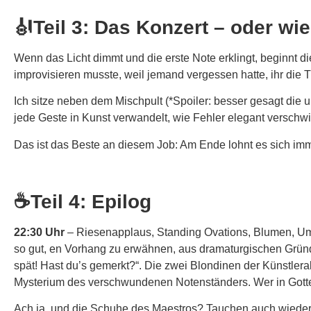
🎻Teil 3: Das Konzert – oder wie
Wenn das Licht dimmt und die erste Note erklingt, beginnt di
improvisieren musste, weil jemand vergessen hatte, ihr die T
Ich sitze neben dem Mischpult (*Spoiler: besser gesagt die ul
jede Geste in Kunst verwandelt, wie Fehler elegant versch
Das ist das Beste an diesem Job: Am Ende lohnt es sich imm
☕Teil 4: Epilog
22:30 Uhr
– Riesenapplaus, Standing Ovations, Blumen, Umarm
so gut, en Vorhang zu erwähnen, aus dramaturgischen Gründe
spät! Hast du’s gemerkt?“. Die zwei Blondinen der Künstlera
Mysterium des verschwundenen Notenständers. Wer in Got
Ach ja, und die Schuhe des Maestros? Tauchen auch wieder