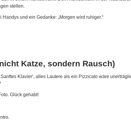
gen stellen.
ei Handys und ein Gedanke: „Morgen wird ruhiger.“
 (nicht Katze, sondern Rausch)
anftes Klavier‘, alles Lautere als ein Pizzicato wäre unerträgl
?
الفاتور Rechnung als Foto. Glück gehabt!
ntro.