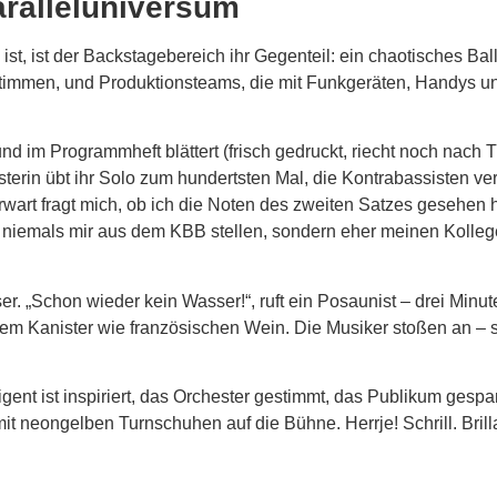
aralleluniversum
, ist der Backstagebereich ihr Gegenteil: ein chaotisches Ball
 stimmen, und Produktionsteams, die mit Funkgeräten, Handys un
im Programmheft blättert (frisch gedruckt, riecht noch nach Ti
isterin übt ihr Solo zum hundertsten Mal, die Kontrabassisten v
rt fragt mich, ob ich die Noten des zweiten Satzes gesehen ha
e niemals mir aus dem KBB stellen, sondern eher meinen Kolleg
 „Schon wieder kein Wasser!“, ruft ein Posaunist – drei Minut
dem Kanister wie französischen Wein. Die Musiker stoßen an – 
igent ist inspiriert, das Orchester gestimmt, das Publikum gesp
 neongelben Turnschuhen auf die Bühne. Herrje! Schrill. Brillan