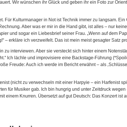
auert. Wir wünschen ihr Glück und geben ihr ein Foto zur Orien
t. Für Kulturmanager in Not ist Technik immer zu langsam. Ein 
Rechnung. Aber was er mir in die Hand gibt, ist alles – nur kei
ier und sogar ein Liebesbrief seiner Frau. „Wenn auf dem P
t es keine Rechnung!“ – erkläre ich verzweifelt. Das ist mein meist gesagter Sat
n zu interviewen. Aber sie versteckt sich hinter einem Notenstän
ht.“ Ich lächle und improvisiere eine Backstage-Führung (*Spoi
roße Freude: Auch ich werde im Bericht erwähnt – als ‚Schlüsse
nist (nicht zu verwechseln mit einer Harpyie – ein Harfenist sp
rten für Musiker gab. Ich bin hungrig und unter Zeitdruck wegen
it einem Knurren. Übersetzt auf gut Deutsch: Das Konzert ist a