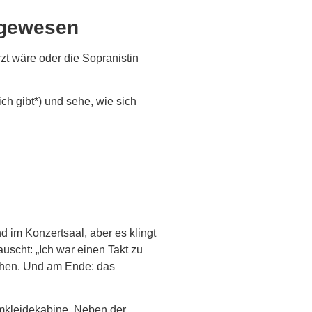
t gewesen
zt wäre oder die Sopranistin
ich gibt*) und sehe, wie sich
d im Konzertsaal, aber es klingt
scht: „Ich war einen Takt zu
gehen. Und am Ende: das
mkleidekabine. Neben der