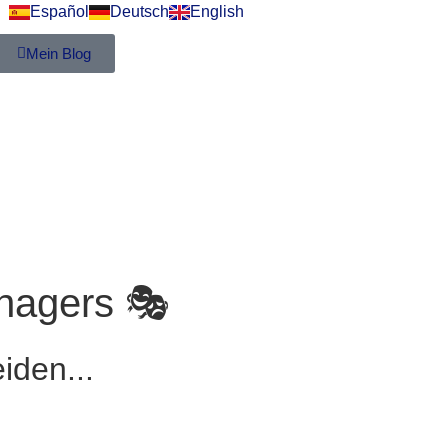
Español
Deutsch
English
Mein Blog
anagers 🎭
iden...