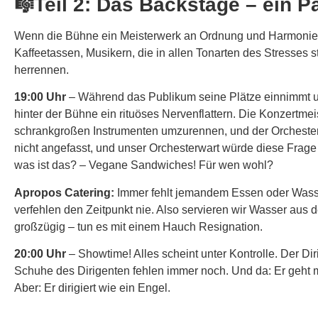
🎼Teil 2: Das Backstage – ein P
Wenn die Bühne ein Meisterwerk an Ordnung und Harmonie ist
Kaffeetassen, Musikern, die in allen Tonarten des Stresses
herrennen.
19:00 Uhr
– Während das Publikum seine Plätze einnimmt und 
hinter der Bühne ein rituöses Nervenflattern. Die Konzertme
schrankgroßen Instrumenten umzurennen, und der Orchesterwa
nicht angefasst, und unser Orchesterwart würde diese Frag
was ist das? – Vegane Sandwiches! Für wen wohl?
Apropos Catering:
Immer fehlt jemandem Essen oder Wasser.
verfehlen den Zeitpunkt nie. Also servieren wir Wasser aus 
großzügig – tun es mit einem Hauch Resignation.
20:00 Uhr
– Showtime! Alles scheint unter Kontrolle. Der Dir
Schuhe des Dirigenten fehlen immer noch. Und da: Er geht mit
Aber: Er dirigiert wie ein Engel.