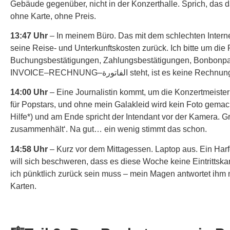
Gebäude gegenüber, nicht in der Konzerthalle. Sprich, das d
ohne Karte, ohne Preis.
13:47 Uhr
– In meinem Büro. Das mit dem schlechten Interne
seine Reise- und Unterkunftskosten zurück. Ich bitte um die 
Buchungsbestätigungen, Zahlungsbestätigungen, Bonbonpap
INVOICE–RECHNUNG–الفاتورة steht, is
14:00 Uhr
– Eine Journalistin kommt, um die Konzertmeisteri
für Popstars, und ohne mein Galakleid wird kein Foto gemac
Hilfe*) und am Ende spricht der Intendant vor der Kamera. G
zusammenhält‘. Na gut… ein wenig stimmt das schon.
14:58 Uhr
– Kurz vor dem Mittagessen. Laptop aus. Ein Harfe
will sich beschweren, dass es diese Woche keine Eintrittska
ich pünktlich zurück sein muss – mein Magen antwortet ihm m
Karten.