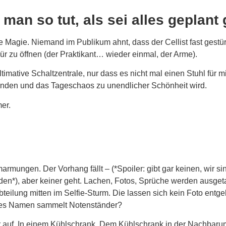
 man so tut, als sei alles geplan
e Magie. Niemand im Publikum ahnt, dass der Cellist fast gestür
ür zu öffnen (der Praktikant… wieder einmal, der Arme).
timative Schaltzentrale, nur dass es nicht mal einen Stuhl für m
winden und das Tageschaos zu unendlicher Schönheit wird.
er.
ungen. Der Vorhang fällt – (*Spoiler: gibt gar keinen, wir sin
n*), aber keiner geht. Lachen, Fotos, Sprüche werden ausgetau
bteilung mitten im Selfie-Sturm. Die lassen sich kein Foto ent
tes Namen sammelt Notenständer?
 auf. In einem Kühlschrank. Dem Kühlschrank in der Nachbaru