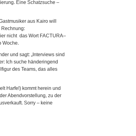
tierung. Eine Schatzsuche –
Gastmusiker aus Kairo will
ne Rechnung:
apier nicht das Wort FACTURA–
z pro Woche.
der und sagt: „Interviews sind
ler: Ich suche händeringend
lfigur des Teams, das alles
ielt Harfe!) kommt herein und
 der Abendvorstellung, zu der
usverkauft. Sorry – keine