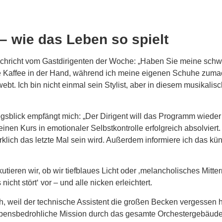
 – wie das Leben so spielt
Nachricht vom Gastdirigenten der Woche: „Haben Sie meine sc
asse Kaffee in der Hand, während ich meine eigenen Schuhe zu
hwebt. Ich bin nicht einmal sein Stylist, aber in diesem musika
riegsblick empfängt mich: „Der Dirigent will das Programm wie
meinen Kurs in emotionaler Selbstkontrolle erfolgreich absolvier
klich das letzte Mal sein wird. Außerdem informiere ich das kü
ieren wir, ob wir tiefblaues Licht oder ‚melancholisches Mitte
icht stört‘ vor – und alle nicken erleichtert.
 weil der technische Assistent die großen Becken vergessen hat
lebensbedrohliche Mission durch das gesamte Orchestergebäude 