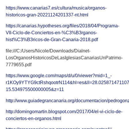
https://www.canarias7.es/cultura/musica/organos-
historicos-gran-20221124201337-nt.html
https://canarias.hypotheses.org/files/2018/04/Programa-
VII-Ciclo-de-Conciertos-en-%C3%B3rganos-
hist%C3%B3ricos-de-Gran-Canaria-2018.pdf
file:///C:/Users/Nicole/Downloads/Dialnet-
LosOrganosHistoricosDeLasIglesiasCanariasUnPatrimo-
7779655.pdf
https://www.google.com/maps/d/u/0/viewer?mid=1_-
r1KOy9YTYG9ctRshqootrN114&hl=es&ll=28.02587147110
15.534975500000005&z=11
http://www.guiadegrancanaria.org/documentacion/pedrogon
http://domingomartin.blogspot.com/2017/04/el-vi-ciclo-de-
conciertos-en-organos.html