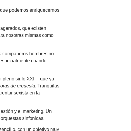
nte que podemos enriquecernos
xagerados, que existen
para nosotras mismas como
ros compañeros hombres no
s, especialmente cuando
n pleno siglo XXI —que ya
toras de orquesta
. Tranquilas:
entar sexista en la
estión y el marketing. Un
 orquestas sinfónicas.
encillo, con un objetivo muy