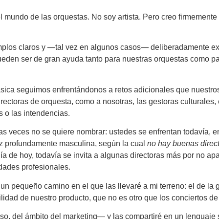
n el mundo de las orquestas. No soy artista. Pero creo firmeme
emplos claros y —tal vez en algunos casos— deliberadamente e
pueden ser de gran ayuda tanto para nuestras orquestas como 
ásica seguimos enfrentándonos a retos adicionales que nuest
directoras de orquesta, como a nosotras, las gestoras culturale
 o las intendencias.
s veces no se quiere nombrar: ustedes se enfrentan todavía, e
aíz profundamente masculina, según la cual
no hay buenas direc
 de hoy, todavía se invita a algunas directoras más por no apar
dades profesionales.
n pequeño camino en el que las llevaré a mi terreno: el de la g
lidad de nuestro producto, que no es otro que los conciertos de
, del ámbito del marketing— y las compartiré en un lenguaje s